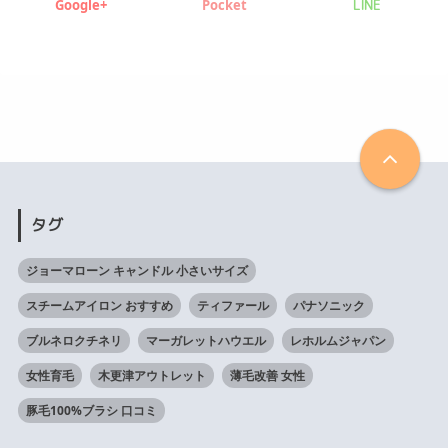
Google+
Pocket
LINE
タグ
ジョーマローン キャンドル 小さいサイズ
スチームアイロン おすすめ
ティファール
パナソニック
ブルネロクチネリ
マーガレットハウエル
レホルムジャパン
女性育毛
木更津アウトレット
薄毛改善 女性
豚毛100%ブラシ 口コミ