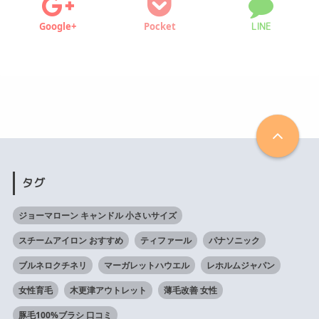
Google+
Pocket
LINE
タグ
ジョーマローン キャンドル 小さいサイズ
スチームアイロン おすすめ
ティファール
パナソニック
ブルネロクチネリ
マーガレットハウエル
レホルムジャパン
女性育毛
木更津アウトレット
薄毛改善 女性
豚毛100%ブラシ 口コミ