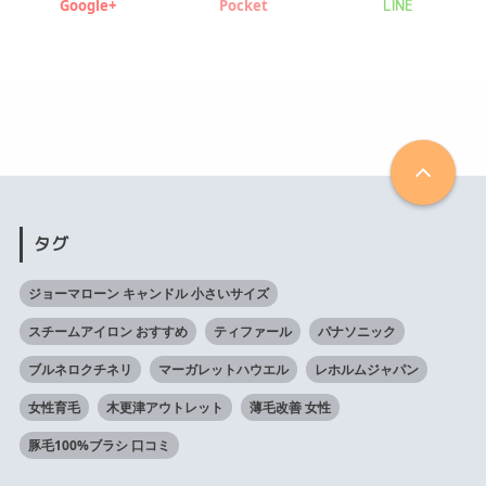
Google+
Pocket
LINE
タグ
ジョーマローン キャンドル 小さいサイズ
スチームアイロン おすすめ
ティファール
パナソニック
ブルネロクチネリ
マーガレットハウエル
レホルムジャパン
女性育毛
木更津アウトレット
薄毛改善 女性
豚毛100%ブラシ 口コミ