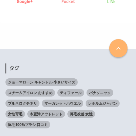
Google+
Pocket
LINE
タグ
ジョーマローン キャンドル 小さいサイズ
スチームアイロン おすすめ
ティファール
パナソニック
ブルネロクチネリ
マーガレットハウエル
レホルムジャパン
女性育毛
木更津アウトレット
薄毛改善 女性
豚毛100%ブラシ 口コミ