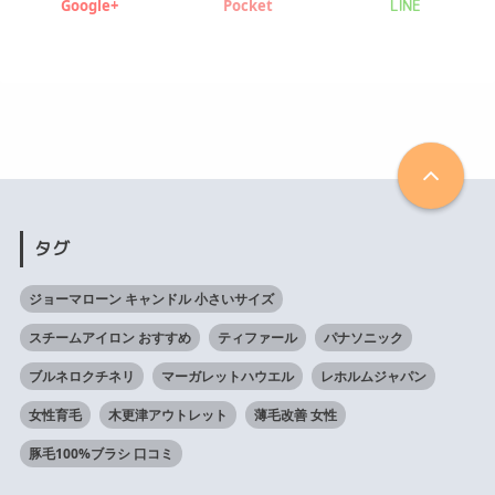
Google+
Pocket
LINE
タグ
ジョーマローン キャンドル 小さいサイズ
スチームアイロン おすすめ
ティファール
パナソニック
ブルネロクチネリ
マーガレットハウエル
レホルムジャパン
女性育毛
木更津アウトレット
薄毛改善 女性
豚毛100%ブラシ 口コミ