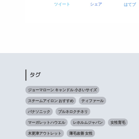
ツイート
シェア
はてブ
タグ
ジョーマローン キャンドル 小さいサイズ
スチームアイロン おすすめ
ティファール
パナソニック
ブルネロクチネリ
マーガレットハウエル
レホルムジャパン
女性育毛
木更津アウトレット
薄毛改善 女性