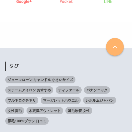
Google+
Pocket
LINE
タグ
ジョーマローン キャンドル 小さいサイズ
スチームアイロン おすすめ
ティファール
パナソニック
ブルネロクチネリ
マーガレットハウエル
レホルムジャパン
女性育毛
木更津アウトレット
薄毛改善 女性
豚毛100%ブラシ 口コミ